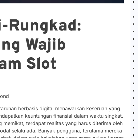
i-Rungkad:
ng Wajib
lam Slot
cond
taruhan berbasis digital menawarkan keseruan yang
ndapatkan keuntungan finansial dalam waktu singkat.
 memikat, terdapat realitas yang harus diterima oleh
 modal selalu ada. Banyak pengguna, terutama mereka