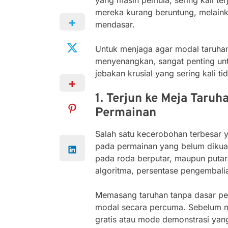
yang masih pemula, sering kali t
mereka kurang beruntung, melain
mendasar.
Untuk menjaga agar modal taruhan
menyenangkan, sangat penting unt
jebakan krusial yang sering kali tid
1. Terjun ke Meja Taru
Permainan
Salah satu kecerobohan terbesar y
pada permainan yang belum dikuasa
pada roda berputar, maupun putara
algoritma, persentase pengembali
Memasang taruhan tanpa dasar p
modal secara percuma. Sebelum me
gratis atau mode demonstrasi yan