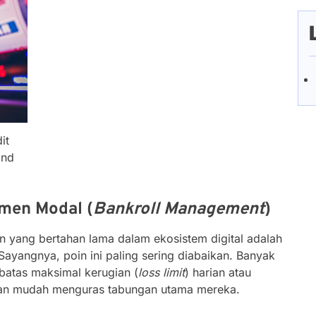
it
and
men Modal (
Bankroll Management
)
n yang bertahan lama dalam ekosistem digital adalah
ayangnya, poin ini paling sering diabaikan. Banyak
batas maksimal kerugian (
loss limit
) harian atau
an mudah menguras tabungan utama mereka.