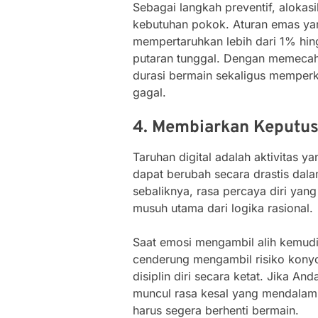
Sebagai langkah preventif, alokas
kebutuhan pokok. Aturan emas yan
mempertaruhkan lebih dari 1% hing
putaran tunggal. Dengan memecah
durasi bermain sekaligus memperke
gagal.
4. Membiarkan Keputus
Taruhan digital adalah aktivitas y
dapat berubah secara drastis dalam
sebaliknya, rasa percaya diri yang
musuh utama dari logika rasional.
Saat emosi mengambil alih kemudi,
cenderung mengambil risiko konyo
disiplin diri secara ketat. Jika An
muncul rasa kesal yang mendalam,
harus segera berhenti bermain.