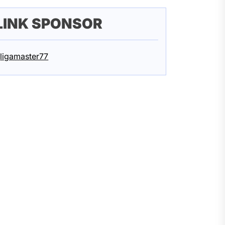
LINK SPONSOR
ligamaster77