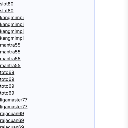
slot80
slot80
kangmimpi
kangmimpi
kangmimpi
kangmimpi
mantra55
mantra55
mantra55
mantra55
toto69
toto69
toto69
toto69
ligamaster77
ligamaster77
rajacuan69
rajacuan69
rajacuan69